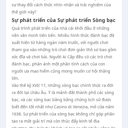
sự thay đổi cách thức nhìn nhận và trải nghiệm của
thế giới này?
Sự phát triển của Sự phát triển Sòng bạc
Quá trình phát triển của nhà cái khởi đầu ở những
nền văn minh tiên tiến. Nhiều hình thức đánh bạc đã
xuất hiện từ hàng ngàn năm trước, với người chơi
tham gia vào những trò chơi đơn giản thô sơ bao gồm
xóc đĩa và chơi bài. Người Ai Cập đều có các trò chơi
đánh bạc, phản ánh một phần tính cách của con
người ưa mạo hiểm cũng mong muốn cơ hội thắng
lớn.
Vào thế kỷ XVII 17, những sòng bạc chính thức ra đời
ra đời tại châu Âu. Ý là mảnh đất thành phố các sòng
bạc, và các sòng bạc bằng bằng chứng lịch sử được
biết đến tốt nhất như Casino di Venezia, mở cửa năm
1638. Sự phát triển của sòng bạc không chỉ góp phần
tạo ra một giải trí mà còn thúc đẩy kinh tế địa