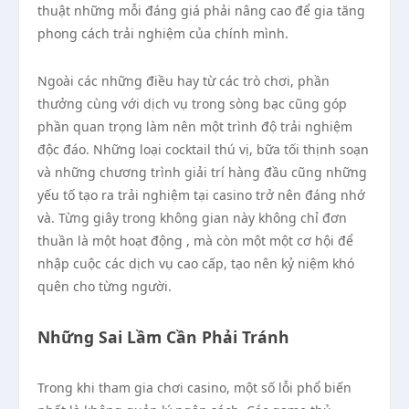
thuật những mỗi đáng giá phải nâng cao để gia tăng
phong cách trải nghiệm của chính mình.
Ngoài các những điều hay từ các trò chơi, phần
thưởng cùng với dịch vụ trong sòng bạc cũng góp
phần quan trọng làm nên một trình độ trải nghiệm
độc đáo. Những loại cocktail thú vị, bữa tối thịnh soạn
và những chương trình giải trí hàng đầu cũng những
yếu tố tạo ra trải nghiệm tại casino trở nên đáng nhớ
và. Từng giây trong không gian này không chỉ đơn
thuần là một hoạt động , mà còn một một cơ hội để
nhập cuộc các dịch vụ cao cấp, tạo nên kỷ niệm khó
quên cho từng người.
Những Sai Lầm Cần Phải Tránh
Trong khi tham gia chơi casino, một số lỗi phổ biến