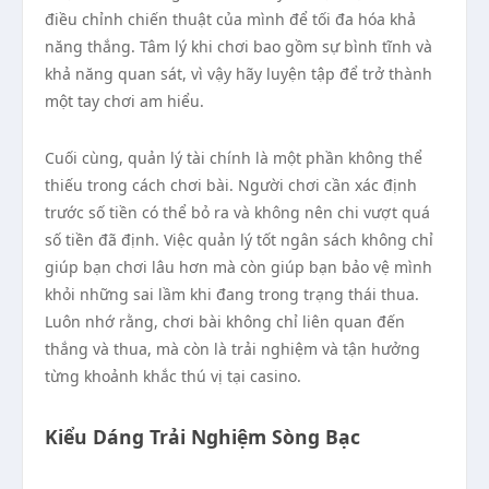
điều chỉnh chiến thuật của mình để tối đa hóa khả
năng thắng. Tâm lý khi chơi bao gồm sự bình tĩnh và
khả năng quan sát, vì vậy hãy luyện tập để trở thành
một tay chơi am hiểu.
Cuối cùng, quản lý tài chính là một phần không thể
thiếu trong cách chơi bài. Người chơi cần xác định
trước số tiền có thể bỏ ra và không nên chi vượt quá
số tiền đã định. Việc quản lý tốt ngân sách không chỉ
giúp bạn chơi lâu hơn mà còn giúp bạn bảo vệ mình
khỏi những sai lầm khi đang trong trạng thái thua.
Luôn nhớ rằng, chơi bài không chỉ liên quan đến
thắng và thua, mà còn là trải nghiệm và tận hưởng
từng khoảnh khắc thú vị tại casino.
Kiểu Dáng Trải Nghiệm Sòng Bạc