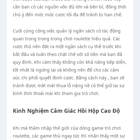
cần bạn có các nguồn vốn đủ lớn và bền bỉ, đồng thời
chú ý đến mức mức cược tối đa để tránh bị hạn chế.
Cuối cùng công việc quản lý ngân sách có tác động
quan trọng trong trong chơi roulette hiệu quả. Các
cược thủ nên đặt ra một ngân sách cụ thể trước khi
bắt đầu và tuân theo chặt chẽ với số tiền mà bạn đã
quy định. Khi cảm thấy không còn khả năng tiếp diễn,
tốt nhất là ngừng lại và không nên để cho các cảm
xúc chi phối quyết định cược. Bằng cách này , bạn sẽ
tránh được mất mát thua lỗ nặng nề có thể giữ lại sự
bình tĩnh thoải mái khi tham gia trò chơi.
Kinh Nghiệm Cảm Giác Hồi Hộp Cao Độ
Khi mà thâm nhập thế giới của dòng game trò chơi
roulette, các game thủ ngay tức thì nhận thấy một sự