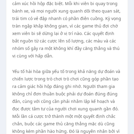
cảm xúc hồi hộp đặc biệt. Mỗi khi viên bi quay trong
bánh xe, và mọi người xung quanh dõi theo quan sát,
trái tim có vẻ đập nhanh có phần điên cuồng. Kỳ vọng
tràn ngập khắp không gian, vì các game thủ đợi chờ
xem viên bi sẽ dừng lại ở vị trí nào. Các quyết định
bắt nguồn từ các cược lên số lượng, các màu và các
nhóm số gây ra một không khí đầy căng thẳng và thú
vị cùng với hấp dẫn.
Yếu tố hài hòa giữa yếu tố trong khả năng dự đoán và
chiến lược trong trò chơi trò chơi cũng góp phần tạo
ra cảm giác hồi hộp đáng ghi nhớ. Người tham gia
không chỉ đơn thuần buộc phải dự đoán đúng đúng
đắn, cùng với cũng cần phải nhằm lập kế hoạch và
đọc được tâm tư của người chơi xung quanh gần đó.
Mỗi lần cá cược trở thành một một quyết định chắc
chắn, buộc các game thủ căng thẳng mặc dù cũng
không kém phần hào hứng. Đó là nguyên nhân bởi vì