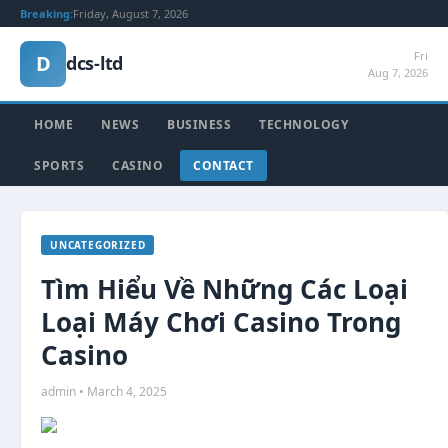
Breaking:
Friday, August 7, 2026
Fri
D
dcs-ltd
Aug 7, 2026
HOME
NEWS
BUSINESS
TECHNOLOGY
SPORTS
CASINO
CONTACT
UNCATEGORIZED
Tìm Hiểu Về Những Các Loại
Loại Máy Chơi Casino Trong
Casino
admin • March 4, 2025