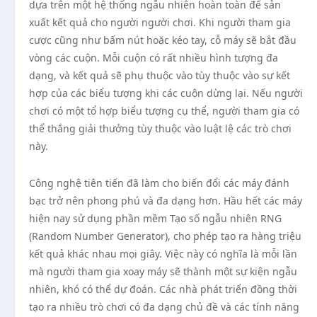
dựa trên một hệ thống ngẫu nhiên hoàn toàn để sản
xuất kết quả cho người người chơi. Khi người tham gia
cược cũng như bấm nút hoặc kéo tay, cỗ máy sẽ bắt đầu
vòng các cuộn. Mỗi cuộn có rất nhiều hình tượng đa
dạng, và kết quả sẽ phụ thuộc vào tùy thuộc vào sự kết
hợp của các biểu tượng khi các cuộn dừng lại. Nếu người
chơi có một tổ hợp biểu tượng cụ thể, người tham gia có
thể thắng giải thưởng tùy thuộc vào luật lệ các trò chơi
này.
Công nghệ tiên tiến đã làm cho biến đổi các máy đánh
bạc trở nên phong phú và đa dạng hơn. Hầu hết các máy
hiện nay sử dụng phần mềm Tạo số ngẫu nhiên RNG
(Random Number Generator), cho phép tạo ra hàng triệu
kết quả khác nhau mọi giây. Việc này có nghĩa là mỗi lần
mà người tham gia xoay máy sẽ thành một sự kiện ngẫu
nhiên, khó có thể dự đoán. Các nhà phát triển đồng thời
tạo ra nhiều trò chơi có đa dạng chủ đề và các tính năng