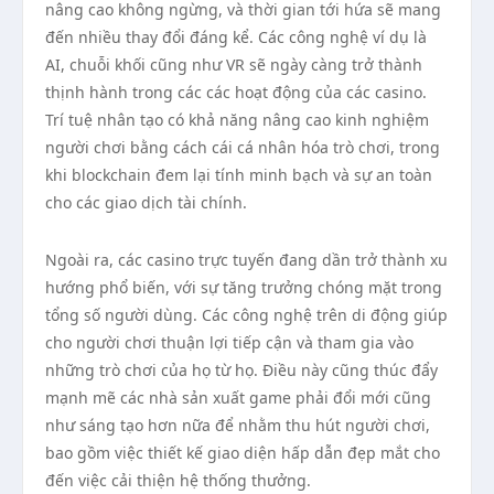
nâng cao không ngừng, và thời gian tới hứa sẽ mang
đến nhiều thay đổi đáng kể. Các công nghệ ví dụ là
AI, chuỗi khối cũng như VR sẽ ngày càng trở thành
thịnh hành trong các các hoạt động của các casino.
Trí tuệ nhân tạo có khả năng nâng cao kinh nghiệm
người chơi bằng cách cái cá nhân hóa trò chơi, trong
khi blockchain đem lại tính minh bạch và sự an toàn
cho các giao dịch tài chính.
Ngoài ra, các casino trực tuyến đang dần trở thành xu
hướng phổ biến, với sự tăng trưởng chóng mặt trong
tổng số người dùng. Các công nghệ trên di động giúp
cho người chơi thuận lợi tiếp cận và tham gia vào
những trò chơi của họ từ họ. Điều này cũng thúc đẩy
mạnh mẽ các nhà sản xuất game phải đổi mới cũng
như sáng tạo hơn nữa để nhằm thu hút người chơi,
bao gồm việc thiết kế giao diện hấp dẫn đẹp mắt cho
đến việc cải thiện hệ thống thưởng.