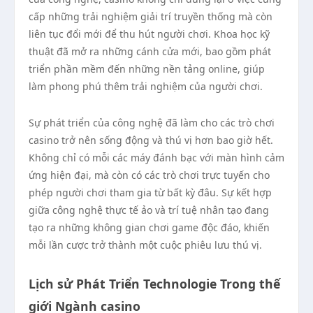
cấp những trải nghiệm giải trí truyền thống mà còn
liên tục đổi mới để thu hút người chơi. Khoa học kỹ
thuật đã mở ra những cánh cửa mới, bao gồm phát
triển phần mềm đến những nền tảng online, giúp
làm phong phú thêm trải nghiệm của người chơi.
Sự phát triển của công nghệ đã làm cho các trò chơi
casino trở nên sống động và thú vị hơn bao giờ hết.
Không chỉ có mỗi các máy đánh bạc với màn hình cảm
ứng hiện đại, mà còn có các trò chơi trực tuyến cho
phép người chơi tham gia từ bất kỳ đâu. Sự kết hợp
giữa công nghệ thực tế ảo và trí tuệ nhân tạo đang
tạo ra những không gian chơi game độc đáo, khiến
mỗi lần cược trở thành một cuộc phiêu lưu thú vị.
Lịch sử Phát Triển Technologie Trong thế
giới Ngành casino