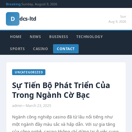
Breaking:
Sunday, August 9, 2026
Sun
D
dcs-ltd
Aug 9, 2026
HOME
NEWS
BUSINESS
TECHNOLOGY
SPORTS
CASINO
CONTACT
UNCATEGORIZED
Sự Tiến Bộ Phát Triển Của
Trong Ngành Cờ Bạc
admin • March 23, 2025
Ngành công nghiệp casino đã từ lâu nổi tiếng như
một ngành đầy màu sắc và hấp dẫn. Với sự gia tăng
của công nghệ, casino không chỉ dừng lại ở việc cung