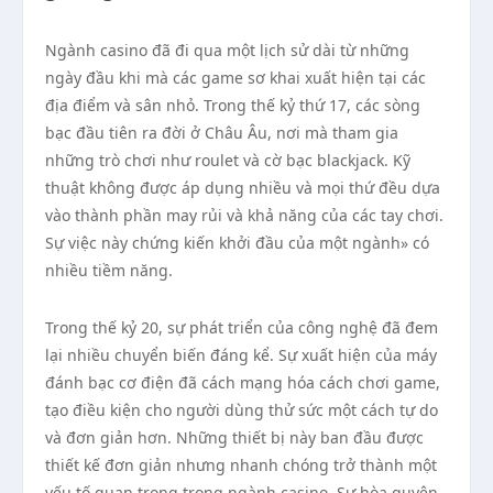
Ngành casino đã đi qua một lịch sử dài từ những
ngày đầu khi mà các game sơ khai xuất hiện tại các
địa điểm và sân nhỏ. Trong thế kỷ thứ 17, các sòng
bạc đầu tiên ra đời ở Châu Âu, nơi mà tham gia
những trò chơi như roulet và cờ bạc blackjack. Kỹ
thuật không được áp dụng nhiều và mọi thứ đều dựa
vào thành phần may rủi và khả năng của các tay chơi.
Sự việc này chứng kiến khởi đầu của một ngành» có
nhiều tiềm năng.
Trong thế kỷ 20, sự phát triển của công nghệ đã đem
lại nhiều chuyển biến đáng kể. Sự xuất hiện của máy
đánh bạc cơ điện đã cách mạng hóa cách chơi game,
tạo điều kiện cho người dùng thử sức một cách tự do
và đơn giản hơn. Những thiết bị này ban đầu được
thiết kế đơn giản nhưng nhanh chóng trở thành một
yếu tố quan trọng trong ngành casino. Sự hòa quyện