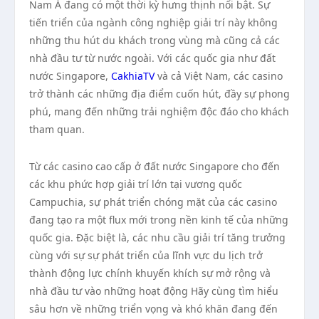
Nam Á đang có một thời kỳ hưng thịnh nổi bật. Sự
tiến triển của ngành công nghiệp giải trí này không
những thu hút du khách trong vùng mà cũng cả các
nhà đầu tư từ nước ngoài. Với các quốc gia như đất
nước Singapore,
CakhiaTV
và cả Việt Nam, các casino
trở thành các những địa điểm cuốn hút, đầy sự phong
phú, mang đến những trải nghiệm độc đáo cho khách
tham quan.
Từ các casino cao cấp ở đất nước Singapore cho đến
các khu phức hợp giải trí lớn tại vương quốc
Campuchia, sự phát triển chóng mặt của các casino
đang tạo ra một flux mới trong nền kinh tế của những
quốc gia. Đặc biệt là, các nhu cầu giải trí tăng trưởng
cùng với sự sự phát triển của lĩnh vực du lịch trở
thành động lực chính khuyến khích sự mở rộng và
nhà đầu tư vào những hoạt động Hãy cùng tìm hiểu
sâu hơn về những triển vọng và khó khăn đang đến