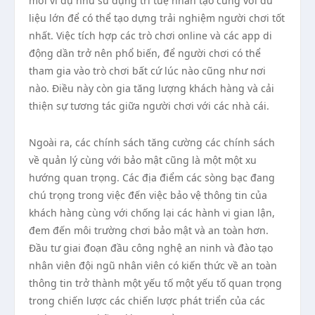
mới ví dụ như sử dụng trí tuệ nhân tạo cùng với dữ
liệu lớn để có thể tạo dựng trải nghiệm người chơi tốt
nhất. Việc tích hợp các trò chơi online và các app di
động dần trở nên phổ biến, để người chơi có thể
tham gia vào trò chơi bất cứ lúc nào cũng như nơi
nào. Điều này còn gia tăng lượng khách hàng và cải
thiện sự tương tác giữa người chơi với các nhà cái.
Ngoài ra, các chính sách tăng cường các chính sách
về quản lý cùng với bảo mật cũng là một một xu
hướng quan trọng. Các địa điểm các sòng bạc đang
chú trọng trong việc đến việc bảo vệ thông tin của
khách hàng cùng với chống lại các hành vi gian lận,
đem đến môi trường chơi bảo mật và an toàn hơn.
Đầu tư giai đoạn đầu công nghệ an ninh và đào tạo
nhân viên đội ngũ nhân viên có kiến thức về an toàn
thông tin trở thành một yếu tố một yếu tố quan trọng
trong chiến lược các chiến lược phát triển của các