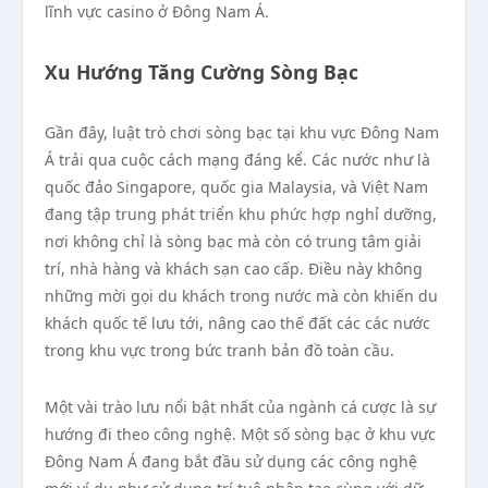
lĩnh vực casino ở Đông Nam Á.
Xu Hướng Tăng Cường Sòng Bạc
Gần đây, luật trò chơi sòng bạc tại khu vực Đông Nam
Á trải qua cuộc cách mạng đáng kể. Các nước như là
quốc đảo Singapore, quốc gia Malaysia, và Việt Nam
đang tập trung phát triển khu phức hợp nghỉ dưỡng,
nơi không chỉ là sòng bạc mà còn có trung tâm giải
trí, nhà hàng và khách sạn cao cấp. Điều này không
những mời gọi du khách trong nước mà còn khiến du
khách quốc tế lưu tới, nâng cao thế đất các các nước
trong khu vực trong bức tranh bản đồ toàn cầu.
Một vài trào lưu nổi bật nhất của ngành cá cược là sự
hướng đi theo công nghệ. Một số sòng bạc ở khu vực
Đông Nam Á đang bắt đầu sử dụng các công nghệ