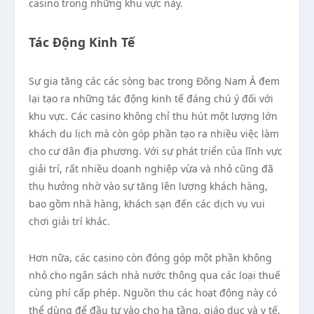
casino trong những khu vực này.
Tác Động Kinh Tế
Sự gia tăng các các sòng bạc trong Đông Nam Á đem
lại tạo ra những tác động kinh tế đáng chú ý đối với
khu vực. Các casino không chỉ thu hút một lượng lớn
khách du lịch mà còn góp phần tạo ra nhiều việc làm
cho cư dân địa phương. Với sự phát triển của lĩnh vực
giải trí, rất nhiều doanh nghiệp vừa và nhỏ cũng đã
thụ hưởng nhờ vào sự tăng lên lượng khách hàng,
bao gồm nhà hàng, khách sạn đến các dịch vụ vui
chơi giải trí khác.
Hơn nữa, các casino còn đóng góp một phần không
nhỏ cho ngân sách nhà nước thông qua các loại thuế
cùng phí cấp phép. Nguồn thu các hoạt động này có
thể dùng để đầu tư vào cho hạ tầng, giáo dục và y tế,