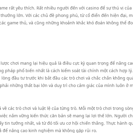
ame rất yêu thích. Rất nhiều người đến với casino để sự thú vị của 
 thưởng lớn. Với các chủ đề phong phú, từ cổ điển đến hiện đại, 
 các game thủ, và cũng những khoảnh khắc khó đoán không thể đ
lược chơi mang lại hiệu quả là điều cực kỳ quan trọng để nâng ca
 pháp phổ biến nhất là cách kiểm soát tài chính một cách hợp lý.
lòng đầu tư trước khi bắt đầu các trò chơi và chắc chắn không q
phải những thất bại lớn và duy trì cho cảm giác của mình luôn ở 
 các trò chơi và luật lệ của từng trò. Mỗi một trò chơi trong sòn
y việc nắm vững kiến thức căn bản sẽ mang lại lợi thế lớn. Người ch
 tin tưởng nhất, và từ đó tối ưu cơ hội chiến thắng. Thực hành q
ả để nâng cao kinh nghiệm mà không gặp rủi ro.