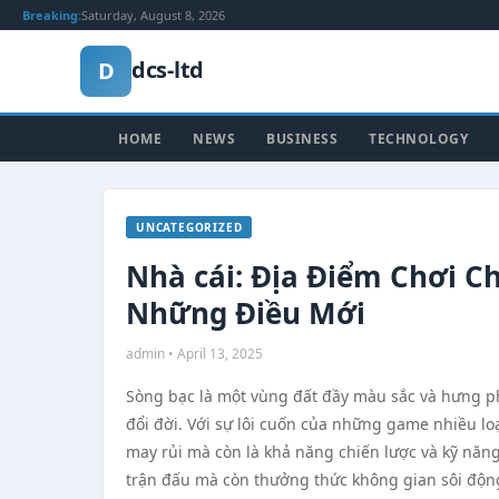
Breaking:
Saturday, August 8, 2026
dcs-ltd
D
HOME
NEWS
BUSINESS
TECHNOLOGY
UNCATEGORIZED
Nhà cái: Địa Điểm Chơi 
Những Điều Mới
admin • April 13, 2025
Sòng bạc là một vùng đất đầy màu sắc và hưng p
đổi đời. Với sự lôi cuốn của những game nhiều loạ
may rủi mà còn là khả năng chiến lược và kỹ năn
trận đấu mà còn thưởng thức không gian sôi độn