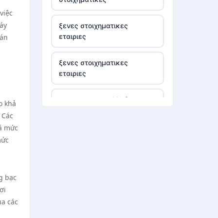
việc
online casino non UK
máy
ξενες στοιχηματικες
εταιριες
oán
best casino online Ireland
ξενες στοιχηματικες
εταιριες
789win 9
στοιχηματικες ελλαδα
Crypto
o khả
 Các
utländska casino utan svensk
uá mức
bästa online casino
licens
mức
casino utan svensk licens
online casina hrvatska
g bạc
casino utan spelpaus
ơi
utländska casino utan svensk
licens
ua các
utländska casino