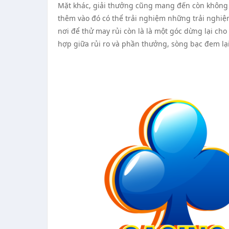
Mặt khác, giải thưởng cũng mang đến còn không t
thêm vào đó có thể trải nghiệm những trải nghiệ
nơi để thử may rủi còn là là một góc dừng lại cho
hợp giữa rủi ro và phần thưởng, sòng bạc đem lạ