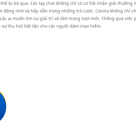
hể bị bỏ qua. Các tay chơi không chỉ có cơ hội nhận giải thưởng 
m đáng nhớ và hấp dẫn trong những trò cược. Casino không chỉ chỉ
 các ai muốn tìm sự giải trí và tâm trạng tươi mới. Thông qua việc 
i sự thu hút bất tận cho các người dám mạo hiểm.