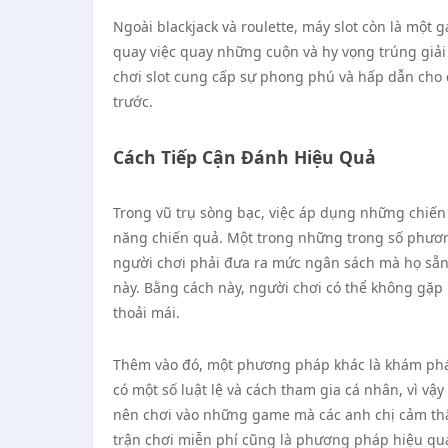
Ngoài blackjack và roulette, máy slot còn là một g
quay việc quay những cuộn và hy vọng trúng giải
chơi slot cung cấp sự phong phú và hấp dẫn cho
trước.
Cách Tiếp Cận Đánh Hiệu Quả
Trong vũ trụ sòng bạc, việc áp dụng những chiến 
năng chiến quả. Một trong những trong số phương
người chơi phải đưa ra mức ngân sách mà họ sẵn 
này. Bằng cách này, người chơi có thể không gặp 
thoải mái.
Thêm vào đó, một phương pháp khác là khám phá về
có một số luật lệ và cách tham gia cá nhân, vì vậ
nên chơi vào những game mà các anh chị cảm thấy
trận chơi miễn phí cũng là phương pháp hiệu qu