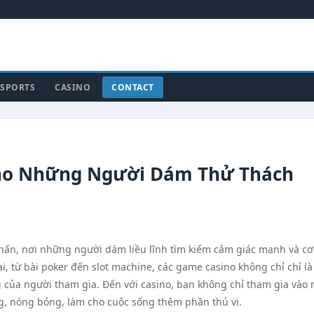
SPORTS
CASINO
CONTACT
Cho Những Người Dám Thử Thách
hấn, nơi những người dám liều lĩnh tìm kiếm cảm giác mạnh và cơ
i, từ bài poker đến slot machine, các game casino không chỉ chỉ là
g của người tham gia. Đến với casino, bạn không chỉ tham gia vào
g, nóng bỏng, làm cho cuộc sống thêm phần thú vị.