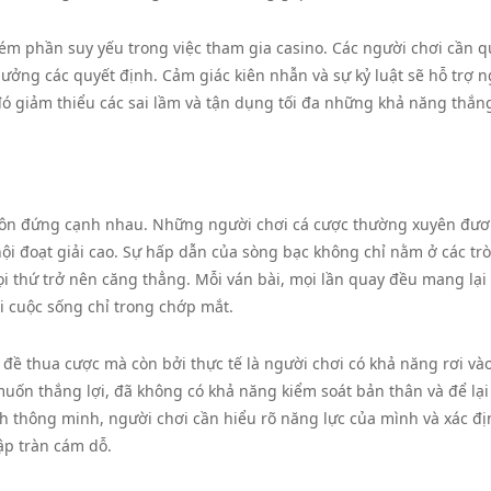
ém phần suy yếu trong việc tham gia casino. Các người chơi cần q
ng các quyết định. Cảm giác kiên nhẫn và sự kỷ luật sẽ hỗ trợ n
ó giảm thiểu các sai lầm và tận dụng tối đa những khả năng thắng
luôn đứng cạnh nhau. Những người chơi cá cược thường xuyên đư
ội đoạt giải cao. Sự hấp dẫn của sòng bạc không chỉ nằm ở các trò
ọi thứ trở nên căng thẳng. Mỗi ván bài, mọi lần quay đều mang lại
i cuộc sống chỉ trong chớp mắt.
đề thua cược mà còn bởi thực tế là người chơi có khả năng rơi và
uốn thắng lợi, đã không có khả năng kiểm soát bản thân và để lại
ch thông minh, người chơi cần hiểu rõ năng lực của mình và xác đ
ập tràn cám dỗ.