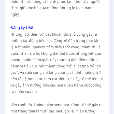
thậm chí còn tăng cả hạnh phúc tạm thời của người
chơi, giúp họ bỏ qua những những lo toan hàng
ngày.
Đăng ký U88
Nhưng, đối diện với các khoản thua lỗ cũng gây ra
những tác động tiêu cực đáng kể đến trạng thái tâm
lý. Rất nhiều gamers cảm thấy thất vọng, thậm chí là
buồn chán khi họ không đạt đạt được những kết quả
mong muốn. Cảm giác này thường dẫn đến những
hành vi tiêu cực như hành động trở lại casino để "gỡ
gạc", và cuối cùng chỉ tăng cường cái tình huống trở
nên tồi tệ hơn. Các cảm xúc tiêu cực này có thể tồn tại
và gây ảnh hưởng đến các mối quan hệ và cuộc sống
cá nhân của họ.
Bên cạnh đó, không gian sòng bạc cũng có thể gây ra
một trạng thái tâm trí đặc biệt, gọi là "hiện tượng