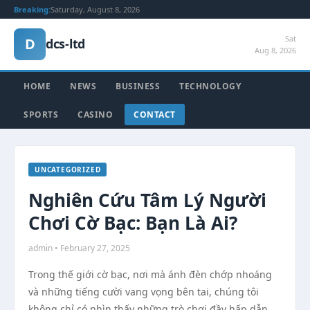
Breaking:
Saturday, August 8, 2026
Sat
D
dcs-ltd
Aug 8, 2026
HOME
NEWS
BUSINESS
TECHNOLOGY
SPORTS
CASINO
CONTACT
UNCATEGORIZED
Nghiên Cứu Tâm Lý Người
Chơi Cờ Bạc: Bạn Là Ai?
admin • February 27, 2025
Trong thế giới cờ bạc, nơi mà ánh đèn chớp nhoáng
và những tiếng cười vang vọng bên tai, chúng tôi
không chỉ có nhìn thấy những trò chơi đầy hấp dẫn