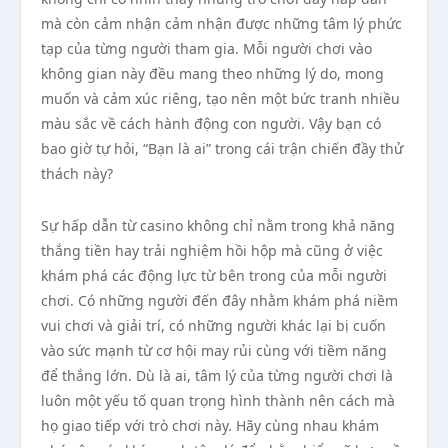
mà còn cảm nhận cảm nhận được những tâm lý phức
tạp của từng người tham gia. Mỗi người chơi vào
không gian này đều mang theo những lý do, mong
muốn và cảm xúc riêng, tạo nên một bức tranh nhiều
màu sắc về cách hành động con người. Vậy bạn có
bao giờ tự hỏi, “Bạn là ai” trong cái trận chiến đầy thử
thách này?
Sự hấp dẫn từ casino không chỉ nằm trong khả năng
thắng tiền hay trải nghiệm hồi hộp mà cũng ở việc
khám phá các động lực từ bên trong của mỗi người
chơi. Có những người đến đây nhằm khám phá niềm
vui chơi và giải trí, có những người khác lại bị cuốn
vào sức mạnh từ cơ hội may rủi cùng với tiềm năng
để thắng lớn. Dù là ai, tâm lý của từng người chơi là
luôn một yếu tố quan trọng hình thành nên cách mà
họ giao tiếp với trò chơi này. Hãy cùng nhau khám