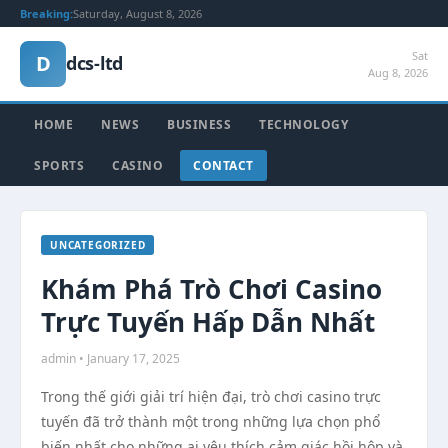
Breaking:
Saturday, August 8, 2026
Sat
D
dcs-ltd
Aug 8, 2026
HOME
NEWS
BUSINESS
TECHNOLOGY
SPORTS
CASINO
CONTACT
UNCATEGORIZED
Khám Phá Trò Chơi Casino
Trực Tuyến Hấp Dẫn Nhất
admin • January 17, 2025
Trong thế giới giải trí hiện đại, trò chơi casino trực
tuyến đã trở thành một trong những lựa chọn phổ
biến nhất cho những ai yêu thích cảm giác hồi hộp và