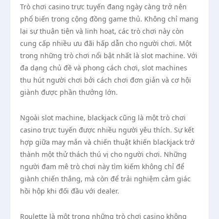
Trò chơi casino trực tuyến đang ngày càng trở nên
phổ biến trong cộng đồng game thủ. Không chỉ mang
lại sự thuận tiện và linh hoạt, các trò chơi này còn
cung cấp nhiều ưu đãi hấp dẫn cho người chơi. Một
trong những trò chơi nổi bật nhất là slot machine. Với
đa dạng chủ đề và phong cách chơi, slot machines
thu hút người chơi bởi cách chơi đơn giản và cơ hội
giành được phần thưởng lớn.
Ngoài slot machine, blackjack cũng là một trò chơi
casino trực tuyến được nhiều người yêu thích. Sự kết
hợp giữa may mắn và chiến thuật khiến blackjack trở
thành một thử thách thú vị cho người chơi. Những
người đam mê trò chơi này tìm kiếm không chỉ để
giành chiến thắng, mà còn để trải nghiệm cảm giác
hồi hộp khi đối đầu với dealer.
Roulette là một trong những trò chơi casino không