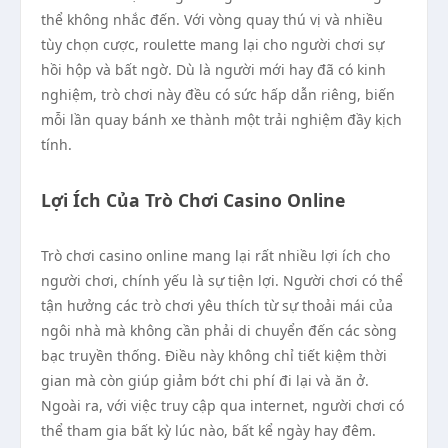
thể không nhắc đến. Với vòng quay thú vị và nhiều
tùy chọn cược, roulette mang lại cho người chơi sự
hồi hộp và bất ngờ. Dù là người mới hay đã có kinh
nghiệm, trò chơi này đều có sức hấp dẫn riêng, biến
mỗi lần quay bánh xe thành một trải nghiệm đầy kịch
tính.
Lợi Ích Của Trò Chơi Casino Online
Trò chơi casino online mang lại rất nhiều lợi ích cho
người chơi, chính yếu là sự tiện lợi. Người chơi có thể
tận hưởng các trò chơi yêu thích từ sự thoải mái của
ngôi nhà mà không cần phải di chuyển đến các sòng
bạc truyền thống. Điều này không chỉ tiết kiệm thời
gian mà còn giúp giảm bớt chi phí đi lại và ăn ở.
Ngoài ra, với việc truy cập qua internet, người chơi có
thể tham gia bất kỳ lúc nào, bất kể ngày hay đêm.