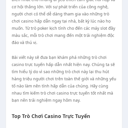
cơ hội thắng lớn. Với sự phát triển của công nghệ,
người chơi có thể dễ dàng tham gia vào những trò
chơi casino hấp dẫn ngay tại nhà, bất kỳ lúc nào họ
muốn. Từ trò poker kịch tính cho đến các máy slot đầy
màu sắc, mỗi trò chơi mang đến một trải nghiệm độc
đáo và thú vị.
Bài viết này sẽ đưa bạn khám phá những trò chơi
casino trực tuyến hấp dẫn nhất hiện nay. Chúng ta sẽ
tìm hiểu lý do vì sao những trò chơi này lại thu hút
hàng triệu người chơi trên toàn thế giới và những yếu
tố nào làm nên tính hấp dẫn của chúng. Hãy cùng
nhau tìm kiếm trò chơi casino trực tuyến tốt nhất mà
bạn nên trải nghiệm ngay hôm nay.
Top Trò Chơi Casino Trực Tuyến