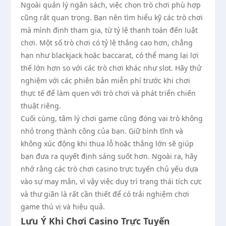
Ngoài quản lý ngân sách, việc chọn trò chơi phù hợp
cũng rất quan trọng. Bạn nên tìm hiểu kỹ các trò chơi
mà mình định tham gia, từ tỷ lệ thanh toán đến luật
chơi. Một số trò chơi có tỷ lệ thắng cao hơn, chẳng
hạn như blackjack hoặc baccarat, có thể mang lại lợi
thế lớn hơn so với các trò chơi khác như slot. Hãy thử
nghiệm với các phiên bản miễn phí trước khi chơi
thực tế để làm quen với trò chơi và phát triển chiến
thuật riêng.
Cuối cùng, tâm lý chơi game cũng đóng vai trò không
nhỏ trong thành công của bạn. Giữ bình tĩnh và
không xúc động khi thua lỗ hoặc thắng lớn sẽ giúp
bạn đưa ra quyết định sáng suốt hơn. Ngoài ra, hãy
nhớ rằng các trò chơi casino trực tuyến chủ yếu dựa
vào sự may mắn, vì vậy việc duy trì trạng thái tích cực
và thư giãn là rất cần thiết để có trải nghiệm chơi
game thú vị và hiệu quả.
Lưu Ý Khi Chơi Casino Trực Tuyến