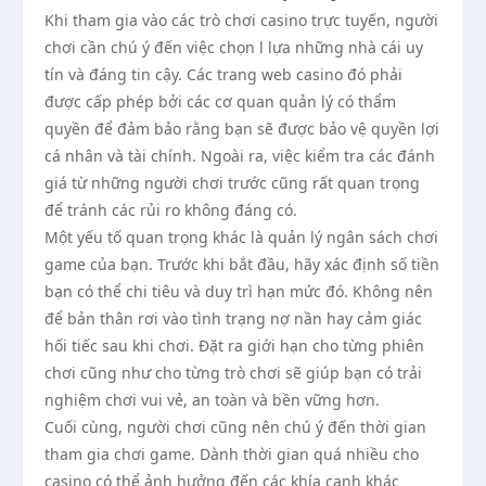
Khi tham gia vào các trò chơi casino trực tuyến, người
chơi cần chú ý đến việc chọn l lựa những nhà cái uy
tín và đáng tin cậy. Các trang web casino đó phải
được cấp phép bởi các cơ quan quản lý có thẩm
quyền để đảm bảo rằng bạn sẽ được bảo vệ quyền lợi
cá nhân và tài chính. Ngoài ra, việc kiểm tra các đánh
giá từ những người chơi trước cũng rất quan trọng
để tránh các rủi ro không đáng có.
Một yếu tố quan trọng khác là quản lý ngân sách chơi
game của bạn. Trước khi bắt đầu, hãy xác định số tiền
bạn có thể chi tiêu và duy trì hạn mức đó. Không nên
để bản thân rơi vào tình trạng nợ nần hay cảm giác
hối tiếc sau khi chơi. Đặt ra giới hạn cho từng phiên
chơi cũng như cho từng trò chơi sẽ giúp bạn có trải
nghiệm chơi vui vẻ, an toàn và bền vững hơn.
Cuối cùng, người chơi cũng nên chú ý đến thời gian
tham gia chơi game. Dành thời gian quá nhiều cho
casino có thể ảnh hưởng đến các khía cạnh khác