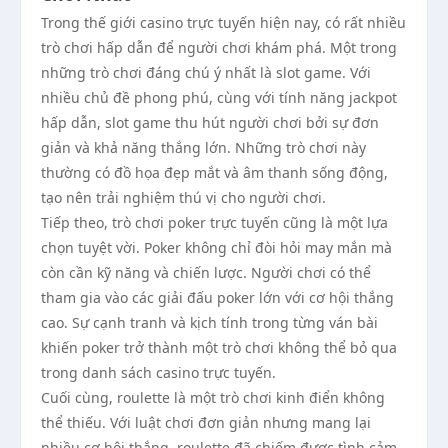
Trong thế giới casino trực tuyến hiện nay, có rất nhiều
trò chơi hấp dẫn để người chơi khám phá. Một trong
những trò chơi đáng chú ý nhất là slot game. Với
nhiều chủ đề phong phú, cùng với tính năng jackpot
hấp dẫn, slot game thu hút người chơi bởi sự đơn
giản và khả năng thắng lớn. Những trò chơi này
thường có đồ họa đẹp mắt và âm thanh sống động,
tạo nên trải nghiệm thú vị cho người chơi.
Tiếp theo, trò chơi poker trực tuyến cũng là một lựa
chọn tuyệt vời. Poker không chỉ đòi hỏi may mắn mà
còn cần kỹ năng và chiến lược. Người chơi có thể
tham gia vào các giải đấu poker lớn với cơ hội thắng
cao. Sự cạnh tranh và kịch tính trong từng ván bài
khiến poker trở thành một trò chơi không thể bỏ qua
trong danh sách casino trực tuyến.
Cuối cùng, roulette là một trò chơi kinh điển không
thể thiếu. Với luật chơi đơn giản nhưng mang lại
nhiều cơ hội thắng, roulette đã chiếm được tình cảm