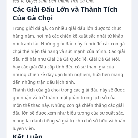
Yếu Tố Quyết Định Đến Thành Tích Gà Chọi
Các Giải Đấu Lớn và Thành Tích
Của Gà Chọi
Trong giới đá gà, có nhiều giải đấu lớn được tổ chức
hàng năm, nơi mà các chiến kê xuất sắc nhất từ khắp
nơi tranh tài. Những giải đấu này là nơi để các con gà
chọi thể hiện tài năng và sức mạnh của mình. Các giải
đấu nổi bật như Giải Đá Gà Quốc Tế, Giải Đá Gà Nòi,
hay các giải đấu cấp tỉnh đều có sự tham gia của
những chiến kê dày dặn kinh nghiệm, hứa hẹn mang
đến những trận đấu kịch tính.
Thành tích của gà chọi trong các giải đấu này sẽ được
ghi nhận và trở thành một phần trong lịch sử của
môn thể thao này. Những con gà chiến thắng các giải
đấu lớn sẽ được xem như biểu tượng của sự xuất sắc,
mang lại danh tiếng và giá trị cho chủ sở hữu và huấn
luyện viên.
Kết Luận