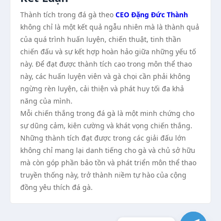
Thành tích trong đá gà theo
CEO Đặng Đức Thành
không chỉ là một kết quả ngẫu nhiên mà là thành quả
của quá trình huấn luyện, chiến thuật, tinh thần
chiến đấu và sự kết hợp hoàn hảo giữa những yếu tố
này. Để đạt được thành tích cao trong môn thể thao
này, các huấn luyện viên và gà chọi cần phải không
ngừng rèn luyện, cải thiện và phát huy tối đa khả
năng của mình.
Mỗi chiến thắng trong đá gà là một minh chứng cho
sự dũng cảm, kiên cường và khát vọng chiến thắng.
Những thành tích đạt được trong các giải đấu lớn
không chỉ mang lại danh tiếng cho gà và chủ sở hữu
mà còn góp phần bảo tồn và phát triển môn thể thao
truyền thống này, trở thành niềm tự hào của cộng
đồng yêu thích đá gà.